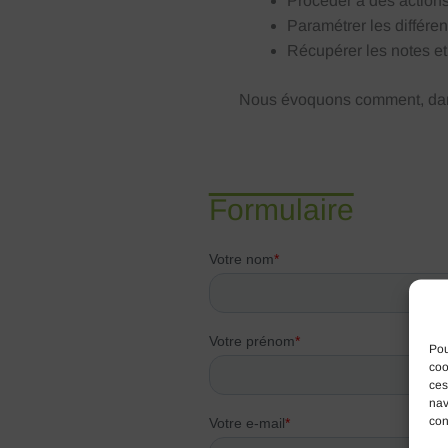
Procéder à des action
Paramétrer les différen
Récupérer les notes e
Nous évoquons comment, dans 
Formulaire
Pou
coo
ces
nav
con