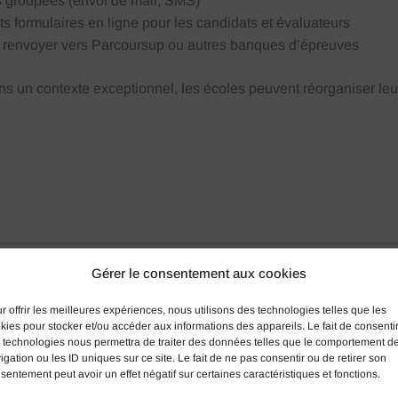
s groupées (envoi de mail, SMS)
ts formulaires en ligne pour les candidats et évaluateurs
t renvoyer vers Parcoursup ou autres banques d’épreuves
un contexte exceptionnel, les écoles peuvent réorganiser leu
Gérer le consentement aux cookies
r offrir les meilleures expériences, nous utilisons des technologies telles que les
kies pour stocker et/ou accéder aux informations des appareils. Le fait de consenti
 technologies nous permettra de traiter des données telles que le comportement d
igation ou les ID uniques sur ce site. Le fait de ne pas consentir ou de retirer son
sentement peut avoir un effet négatif sur certaines caractéristiques et fonctions.