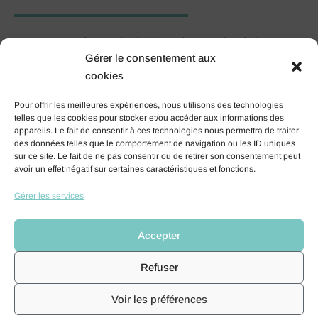
Formez-vous à notre logiciel pas à pas grâce à
des
Gérer le consentement aux
formateurs experts d’AIMAIRA
.
En effet, ils possèdent la
cookies
double compétence du déploiement du logiciel chez les
clients et du métier de formateur.
Pour offrir les meilleures expériences, nous utilisons des technologies
Ainsi, vous bénéficiez des bonnes pratiques de nos
telles que les cookies pour stocker et/ou accéder aux informations des
appareils. Le fait de consentir à ces technologies nous permettra de traiter
experts et êtes plongés rapidement dans votre propre
des données telles que le comportement de navigation ou les ID uniques
environnement de travail à l’aide de nombreux cas
sur ce site. Le fait de ne pas consentir ou de retirer son consentement peut
avoir un effet négatif sur certaines caractéristiques et fonctions.
pratiques et exercices.
Gérer les services
Catalogue de formation
Accepter
Refuser
Voir les préférences
Nos participants sont satisfaits