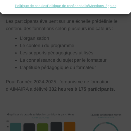
Politique de cookies
Politique de confidentialité
Mentions légales
Les participants évaluent sur une échelle prédéfinie le
contenu des formations selon plusieurs indicateurs :
L’organisation
Le contenu du programme
Les supports pédagogiques utilisés
La connaissance du sujet par le formateur
L’aptitude pédagogique du formateur
Pour l’année 2024-2025, l’organisme de formation
d’AIMAIRA a délivré
332
heures
à
175
participants
.