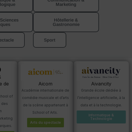
logique
Marketing
 Sciences
Hôtellerie &
iques
Gastronomie
ectacle
Sport
Aivancity
e de
Aicom
Grande école dédiée à
Académie internationale de
hool of
l’intelligence artificielle, à la
comédie musicale et d’arts
e des
data et à la technologie.
de la scène appartenant à
n
School of Arts.
Informatique &
rketing
Technologie
Arts du spectacle
arques.