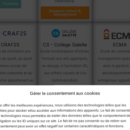
l’alternance.
Tourisme
Business School &
Management
CRAF2S
CS - Collège Salette
ECMA
e de formation aux
École montréalaise d’Icônes
École de commer
 du sport, du sport
formant aux arts appliqués,
management spéci
iness social, de
au design, à l’animation 3D,
dans la gestion 
tion culturelle et du
aux effets visuels et à la
développement
isme appartenant au
communication.
entreprises appart
pus Saint-Marc.
Aflokkat.
Création & Multimédias
Gérer le consentement aux cookies
Sport
Business Scho
Managemen
r offrir les meilleures expériences, nous utilisons des technologies telles que les
kies pour stocker et/ou accéder aux informations des appareils. Le fait de consenti
 technologies nous permettra de traiter des données telles que le comportement d
igation ou les ID uniques sur ce site. Le fait de ne pas consentir ou de retirer son
sentement peut avoir un effet négatif sur certaines caractéristiques et fonctions.