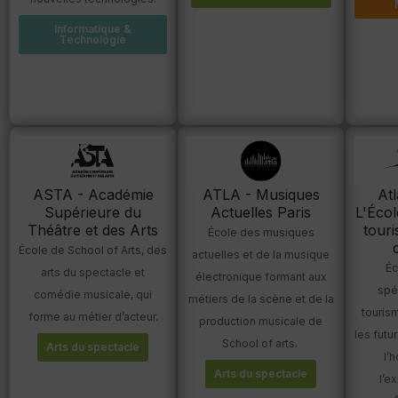
Informatique &
Technologie
ASTA - Académie
ATLA - Musiques
Atl
Supérieure du
Actuelles Paris
L'Écol
Théâtre et des Arts
touri
École des musiques
École de School of Arts, des
actuelles et de la musique
Éc
arts du spectacle et
électronique formant aux
spé
comédie musicale, qui
métiers de la scène et de la
touris
forme au métier d’acteur.
production musicale de
les futu
School of arts.
Arts du spectacle
l’h
Arts du spectacle
l’e