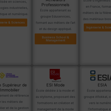
École d’ingénieurs
lisée en sciences,
Professionnels
en France, forma
ogies industrielles,
École appartenant au
métiers de la filièr
tique et numérique.
groupe Eduservices,
des matériaux bios
nierie & Sciences
formant aux métiers de l’art
Ingénierie & Sci
et du design appliqué.
Business School &
Management
e Supérieur de
ESI Mode
ESIA
'Immobilier
École dédiée à la mode et
École appartena
sement de référence
au stylisme, proposant des
groupe Aflokkat, o
r les métiers de
formations en création et
vers le numéri
lier et de la gestion
management de la mode
l’informatique e