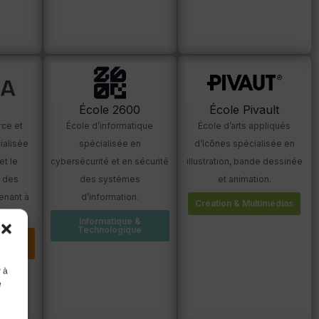
École 2600
École Pivault
École d’informatique
École d’arts appliqués
ce et
spécialisée en
d’Icônes spécialisée en
alisée
cybersécurité et en sécurité
illustration, bande dessinée
et le
des systèmes
et animation.
 des
d’information.
enant à
Création & Multimédias
Informatique &
Technologique
ol &
t
r à
e