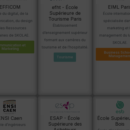
EFFICOM
EIML Pari
efht - École
Supérieure de
 du digital, de la
École internatio
Tourisme Paris
ication, du design
spécialisée dan
Établissement
des Ressources
marketing et 
d’enseignement supérieur
ines de SKOLAE.
management du l
formant aux carrières du
SKOLAE.
mmunication et
tourisme et de l’hospitalité.
Marketing
Business Scho
Managemen
Tourisme
ENSI Caen
ESAP - École
École Supérie
Supérieure des
Bois
le d’ingénieurs
Acheteurs