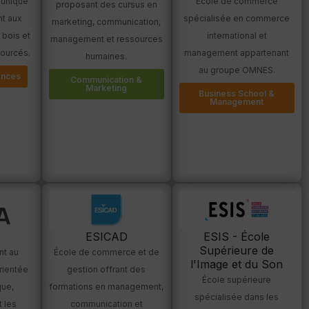
 unique
École de commerce
proposant des cursus en
nt aux
spécialisée en commerce
marketing, communication,
e bois et
international et
management et ressources
ourcés.
management appartenant
humaines.
au groupe OMNES.
ences
Communication &
Marketing
Business School &
Management
ESICAD
ESIS - École
Supérieure de
nt au
École de commerce et de
l'Image et du Son
rientée
gestion offrant des
École supérieure
que,
formations en management,
spécialisée dans les
t les
communication et