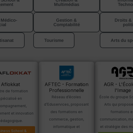
ement
Multimédias
Techno
 Médico-
Gestion &
Droits &
ial
Comptabilité
polit
tisanat
Tourisme
Arts du sp
Aflokkat
AFTEC - Formation
AGR - L'Écol
Professionnelle
l'Image
tre de formation
Réseau d’écoles
École du groupe Sc
spécialisé en
d’Eduservices, proposant
Arts qui propos
compagnement,
des formations en
formations e
ment et innovation
commerce, gestion,
communication, ma
édagogique.
informatique et
et stratégie des m
iness School &