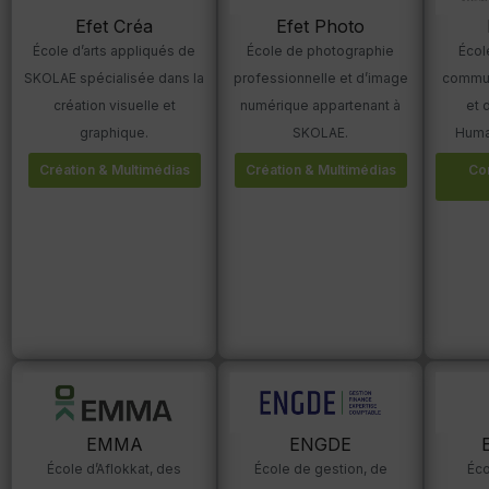
Efet Créa
Efet Photo
École d’arts appliqués de
École de photographie
École
SKOLAE spécialisée dans la
professionnelle et d’image
commun
création visuelle et
numérique appartenant à
et 
graphique.
SKOLAE.
Huma
Création & Multimédias
Création & Multimédias
Co
EMMA
ENGDE
École d’Aflokkat, des
École de gestion, de
Éco