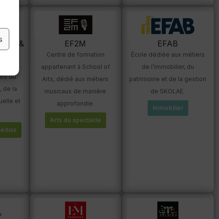
s
'Arts &
EF2M
EFAB
Centre de formation
École dédiée aux métiers
liqués
appartenant à School of
de l’immobilier, du
ers du
Arts, dédié aux métiers
patrimoine et de la gestion
 de la
musicaux de manière
de SKOLAE.
elle et
approfondie.
Immobilier
Arts du spectacle
médias