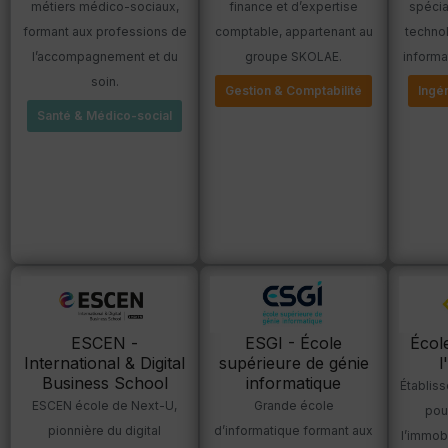
métiers médico-sociaux,
finance et d’expertise
spécia
formant aux professions de
comptable, appartenant au
technol
l’accompagnement et du
groupe SKOLAE.
informa
soin.
Gestion & Comptabilité
Ingé
Santé & Médico-social
ESCEN -
ESGI - École
Écol
International & Digital
supérieure de génie
l
Business School
informatique
Établis
ESCEN école de Next-U,
Grande école
pou
pionnière du digital
d’informatique formant aux
l’immobi