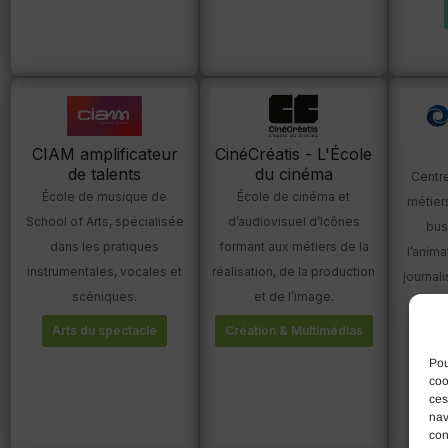
CIAM amplificateur
CinéCréatis - L'École
de talents
du cinéma
Centr
École de musique de
École de cinéma et
métiers
School of Arts, spécialisée
d’audiovisuel d’Icônes
bus
dans les pratiques
formant aux métiers de la
l’anima
instrumentales, vocales et
réalisation, de la production
journal
scéniques.
et de l’image.
Cam
Arts du spectacle
Création & Multimédias
Pou
coo
ces
nav
con