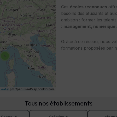
Ces
écoles reconnues
offr
besoins des étudiants et au
ambition : former les talent
:
management, numérique, c
Grâce à ce réseau, nous valo
formations proposées par no
5
|
© OpenStreetMap contributors
Leaflet
Tous nos établissements
 School &
Création &
Informa