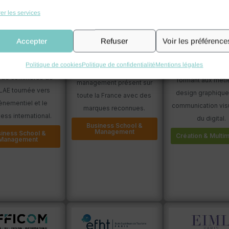
er les services
Accepter
Refuser
Voir les préférence
- Evenementiel,
Eduservices
EEGP - École d
tal & Business
Design
Groupe d’écoles de
School
Politique de cookies
Politique de confidentialité
Mentions légales
École d’arts app
commerce et de
e de commerce de
formant aux méti
management présent sur
AE tournée vers
design graphique,
toute la France avec des
vènementiel et le
communication visu
marques reconnues.
ess international.
du digital.
Business School &
Management
iness School &
Création & Multi
Management