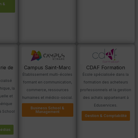
n &
Campus Saint-Marc
ie de
CDAF Formation
Établissement multi-écoles
École spécialisée dans la
cialisé
formant en communication,
formation des acheteurs
hique, la
commerce, ressources
professionnels et la gestion
elle et
humaines et médico-social.
des achats appartenant à
mérique
Eduservices.
Business School &
 à School
Management
Gestion & Comptabilité
médias