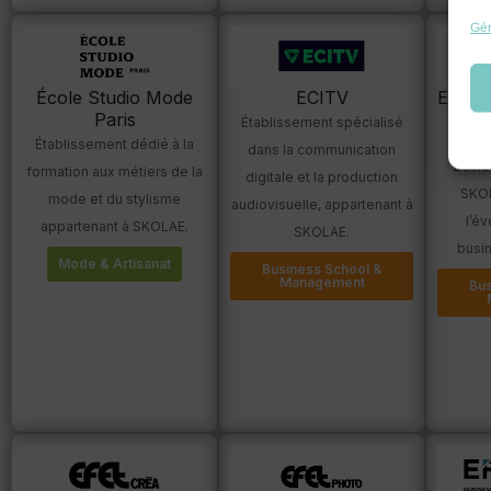
Gér
École Studio Mode
ECITV
EDBS 
Paris
Digi
Établissement spécialisé
Établissement dédié à la
dans la communication
Écol
formation aux métiers de la
digitale et la production
SKOL
mode et du stylisme
audiovisuelle, appartenant à
l’é
appartenant à SKOLAE.
SKOLAE.
busin
Mode & Artisanat
Business School &
Management
Bus