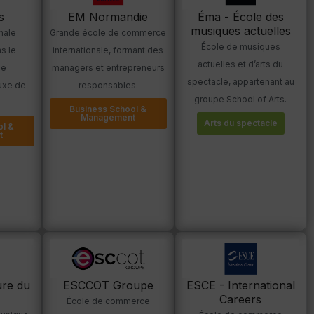
s
EM Normandie
Éma - École des
musiques actuelles
nale
Grande école de commerce
École de musiques
s le
internationale, formant des
actuelles et d’arts du
le
managers et entrepreneurs
spectacle, appartenant au
uxe de
responsables.
groupe School of Arts.
Business School &
Management
Arts du spectacle
ol &
t
ure du
ESCCOT Groupe
ESCE - International
Careers
École de commerce