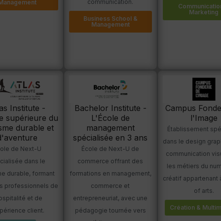
communication.
Management
Communicatio
Marketing
Business School &
Management
as Institute -
Bachelor Institute -
Campus Fonder
e supérieure du
L'École de
l'Image
sme durable et
management
Établissement spé
d'aventure
spécialisée en 3 ans
dans le design grap
ole de Next-U
École de Next-U de
communication visu
cialisée dans le
commerce offrant des
les métiers du nu
me durable, formant
formations en management,
créatif appartenant
rs professionnels de
commerce et
of arts.
ospitalité et de
entrepreneuriat, avec une
Création & Multi
xpérience client.
pédagogie tournée vers