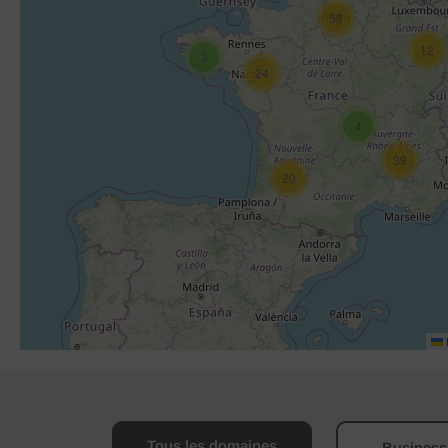
58
12
3
24
4
39
20
Tous les domaines
Business