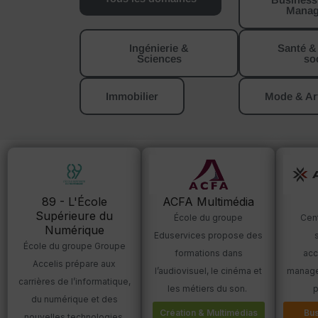
Manag
Ingénierie &
Santé &
Sciences
soc
Immobilier
Mode & Ar
89 - L'École
ACFA Multimédia
Supérieure du
Cen
École du groupe
Numérique
Eduservices propose des
École du groupe Groupe
ac
formations dans
Accelis prépare aux
manage
l’audiovisuel, le cinéma et
carrières de l’informatique,
p
les métiers du son.
du numérique et des
Bus
Création & Multimédias
nouvelles technologies.