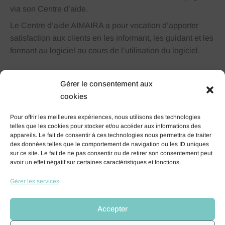
via son Centre d’aide.
Le Centre d’aide AIMAIRA a pour vocation d’apporter
satisfaction aux clients en les informant, les guidant et les
formant au logiciel au cours de l’utilisation du logiciel.
Gérer le consentement aux
cookies
Développer une relation
Pour offrir les meilleures expériences, nous utilisons des technologies
telles que les cookies pour stocker et/ou accéder aux informations des
unique avec chacun de nos
appareils. Le fait de consentir à ces technologies nous permettra de traiter
des données telles que le comportement de navigation ou les ID uniques
clients
sur ce site. Le fait de ne pas consentir ou de retirer son consentement peut
avoir un effet négatif sur certaines caractéristiques et fonctions.
Gérer les services
Il est primordial de vous accompagner de A à Z dans
votre projet : de la définition de vos besoins à l’utilisation
Accepter
quotidienne de votre ERP. Nous mettons tout en œuvre