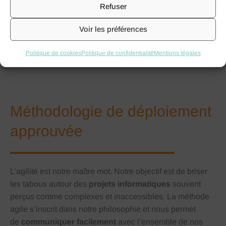
Refuser
pour vous offrir une solution durable, robuste et
actualisée grâce à un service de grande qualité,
Voir les préférences
disponible à 99% du temps et des mises à jour
bimensuelles.
Politique de cookies
Politique de confidentialité
Mentions légales
Méthodologie de déploiement
approuvée
L’agilité est notre maître mot. Notre objectif est de briser
les tabous autour des
projets informatiques
souvent
perçus comme complexes et inaccessibles. La méthode
agile s’inscrit dans notre philosophie et nous permet
de
communiquer facilement
avec l’ensemble de nos