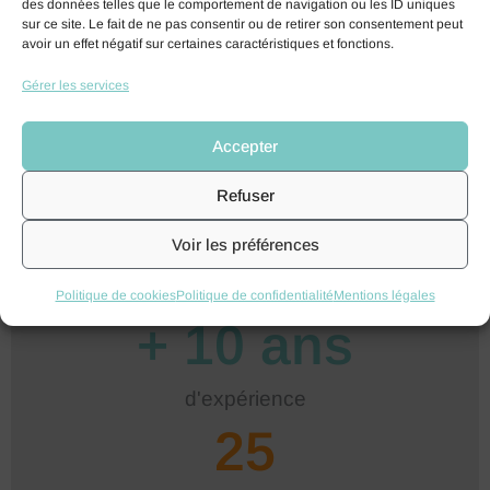
des données telles que le comportement de navigation ou les ID uniques
sur ce site. Le fait de ne pas consentir ou de retirer son consentement peut
avoir un effet négatif sur certaines caractéristiques et fonctions.
Ils nous font confiance
Gérer les services
Des établissements d’enseignements supérieur de toute la
France utilisent notre ERP au quotidien
Accepter
Refuser
Voir les préférences
Politique de cookies
Politique de confidentialité
Mentions légales
+ 
10
 ans
d'expérience
25