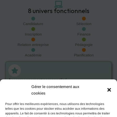
8 univers fonctionnels
Candidature
Sélection
Inscription
Finance
Relation entreprise
Pédagogie
Académie
Planification
Accompagnement personnalisé
Gérer le consentement aux
Notre équipe vous accompagne dans la mise en place et
cookies
l'utilisation quotidienne de la solution, adaptée à vos besoins
spécifiques.
Pour offrir les meilleures expériences, nous utilisons des technologies
telles que les cookies pour stocker et/ou accéder aux informations des
appareils. Le fait de consentir à ces technologies nous permettra de traiter