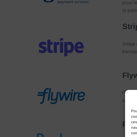
pour l
le pai
Stri
Stripe
transa
Fly
Flywir
en part
Pou
coo
Pay
ces
nav
con