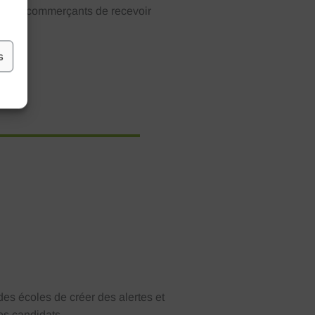
et aux commerçants de recevoir
s
des écoles de créer des alertes et
os candidats.