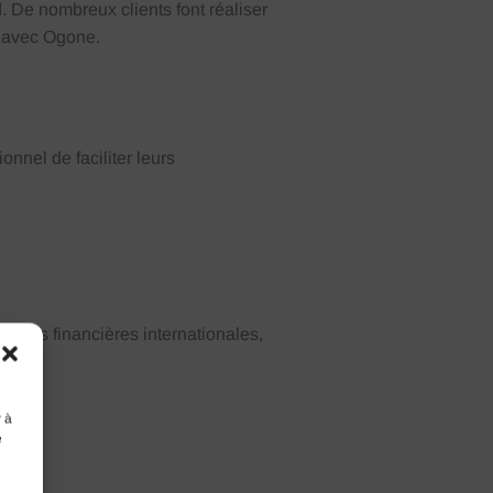
d
.
De nombreux clients font réaliser
A avec Ogone.
nnel de faciliter leurs
ctions financières internationales,
es.
r à
e