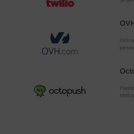
OV
OVH pe
person
Oct
Platef
SMS au