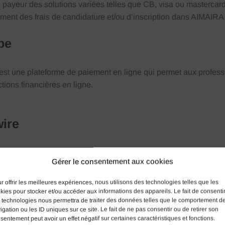
e payeur des solutions variées telles que CB, visa ou
mastercar
ement des frais de candidature et/ou d’inscription dans AIMAIR
pe
 est une plateforme de paiement en ligne qui permet aux professio
ctions financières en ligne.
wire
e est une plateforme de paiement mondiale qui facilite les transa
Gérer le consentement aux cookies
iculier dans le domaine de l’éducation, de la santé et des affair
r offrir les meilleures expériences, nous utilisons des technologies telles que les
kies pour stocker et/ou accéder aux informations des appareils. Le fait de consenti
box
 technologies nous permettra de traiter des données telles que le comportement d
igation ou les ID uniques sur ce site. Le fait de ne pas consentir ou de retirer son
sentement peut avoir un effet négatif sur certaines caractéristiques et fonctions.