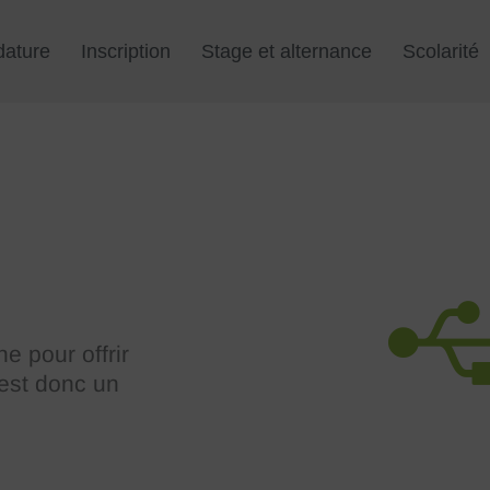
dature
Inscription
Stage et alternance
Scolarité
e pour offrir
 est donc un