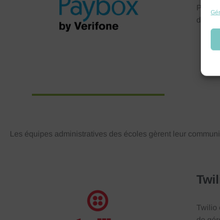
Platef
Gér
des pa
Les équipes administratives des écoles gèrent leur communica
Twil
Twilio
de gér