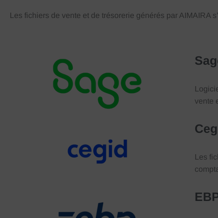
Les fichiers de vente et de trésorerie générés par AIMAIRA s’
Sag
Logici
vente e
Ceg
Les fi
compta
EB