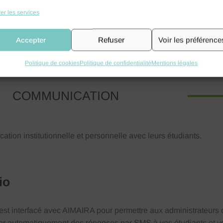
orme de paiement en ligne sécurisé, permettant aux entreprise 
er les services
iements par carte bancaire de façon simple et rapide.
Accepter
Refuser
Voir les préférence
Politique de cookies
Politique de confidentialité
Mentions légales
COMMUNICATION
tion institutionnelle et personnelle avec leurs étudiants.
io
 est interfacé avec AIMAIRA pour permettre aux administrateurs 
er automatiquement des réponses par SMS à vos étudiants et v