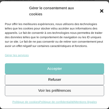
relatives à la protection des données.
Gérer le consentement aux
Le cas échéant,
AIMAIRA
se réserve également la
cookies
possibilité de mettre en cause la responsabilité civile
Pour offrir les meilleures expériences, nous utilisons des technologies
et/ou pénale de l’utilisateur, notamment en cas de
telles que les cookies pour stocker et/ou accéder aux informations des
message à caractère raciste, injurieux, diffamant, ou
appareils. Le fait de consentir à ces technologies nous permettra de traiter
des données telles que le comportement de navigation ou les ID uniques
pornographique, quel que soit le support utilisé (texte,
sur ce site. Le fait de ne pas consentir ou de retirer son consentement peut
photographie, etc.).
avoir un effet négatif sur certaines caractéristiques et fonctions.
Gérer les services
CNIL et gestion des données
Accepter
personnelles
Refuser
Voir les préférences
AIMAIRA s’engage à protéger la confidentialité de
Politique de cookies
Politique de confidentialité
Mentions légales
l’ensemble des utilisateurs naviguant sur le site
aimaira.fr
.