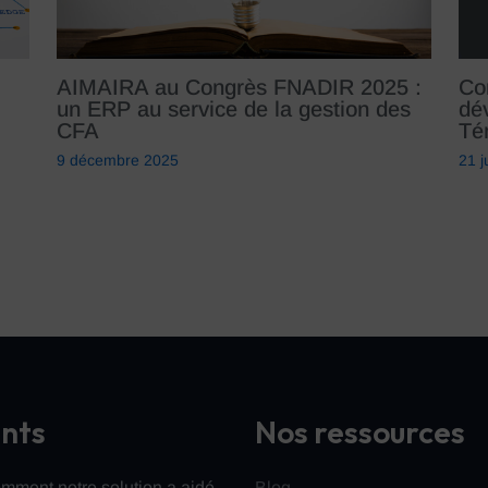
AIMAIRA au Congrès FNADIR 2025 :
Co
un ERP au service de la gestion des
dé
CFA
Té
9 décembre 2025
21 j
ents
Nos ressources
mment notre solution a aidé
Blog