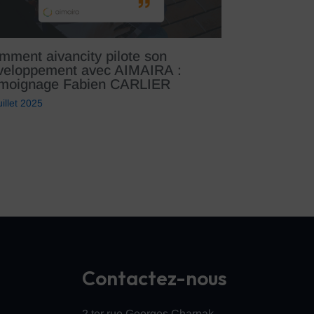
mment aivancity pilote son
veloppement avec AIMAIRA :
moignage Fabien CARLIER
uillet 2025
Contactez-nous
2 ter rue Georges Charpak