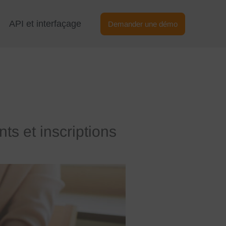
API et interfaçage
Demander une démo
s et inscriptions