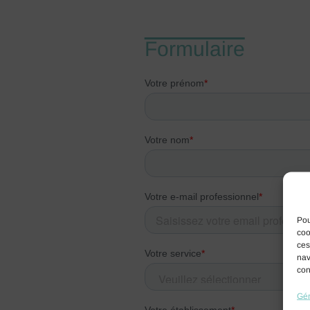
Formulaire
Pou
coo
ces
nav
con
Gér